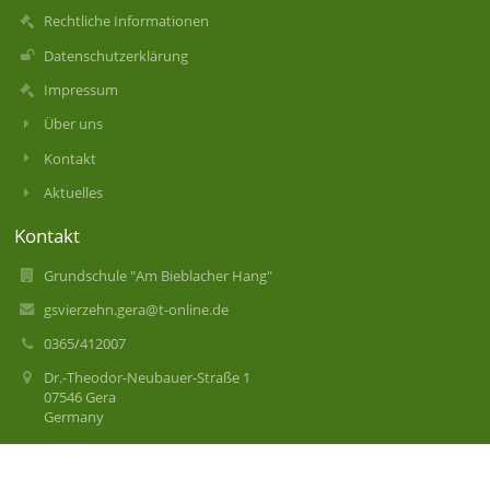
Rechtliche Informationen
Datenschutzerklärung
Impressum
Über uns
Kontakt
Aktuelles
Kontakt
Grundschule "Am Bieblacher Hang"
gsvierzehn.gera@t-online.de
0365/412007
Dr.-Theodor-Neubauer-Straße 1
07546 Gera
Germany
Anmelden